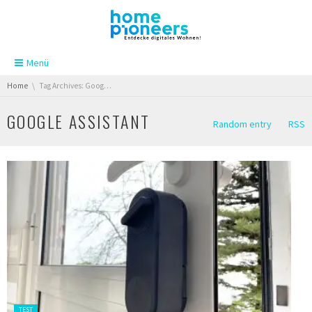
Skip navigation
Menü
You are here:
Home
Tag Archives: Google Assistant
GOOGLE ASSISTANT
Random entry
RSS
Gepostet
TEST