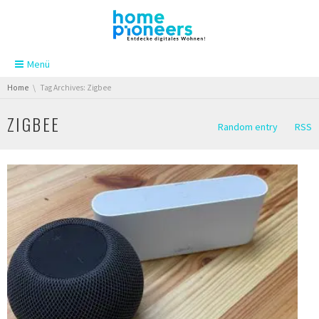
Skip navigation
Menü
You are here:
Home
Tag Archives: Zigbee
ZIGBEE
Random entry
RSS