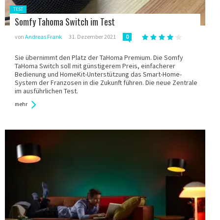
Gepostet
TEST
in:
Somfy Tahoma Switch im Test
von
Andreas Frank
31. Dezember 2021
0
Sie übernimmt den Platz der TaHoma Premium. Die Somfy
TaHoma Switch soll mit günstigerem Preis, einfacherer
Bedienung und HomeKit-Unterstützung das Smart-Home-
System der Franzosen in die Zukunft führen. Die neue Zentrale
im ausführlichen Test.
mehr