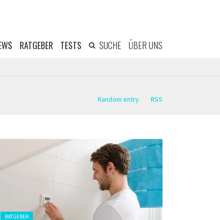
EWS
RATGEBER
TESTS
SUCHE
ÜBER UNS
Random entry
RSS
Gepostet
RATGEBER