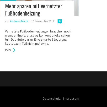
in:
Mehr sparen mit vernetzter
Fußbodenheizung
von
Andreas Frank
15. November 2017
0
Vernetzte Fußbodenheizungen brauchen noch
weniger Energie, als es konventionelle schon
tun. Das Gute daran: Eine smarte Steuerung
kostet zum Teil nicht mal extra.
mehr
Datenschutz
Impressum