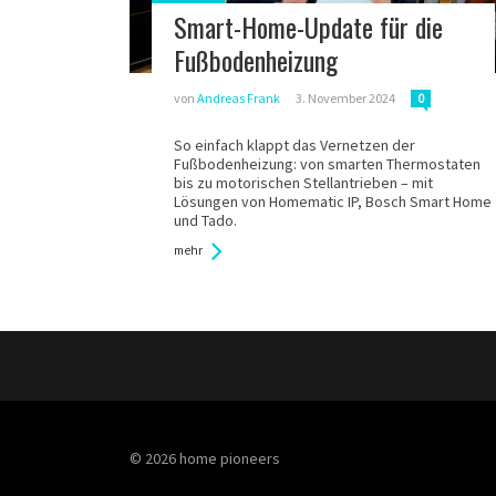
in:
Smart-Home-Update für die
Fußbodenheizung
von
Andreas Frank
3. November 2024
0
So einfach klappt das Vernetzen der
Fußbodenheizung: von smarten Thermostaten
bis zu motorischen Stellantrieben – mit
Lösungen von Homematic IP, Bosch Smart Home
und Tado.
mehr
© 2026 home pioneers