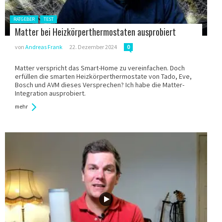
Gepostet in:
RATGEBER
TEST
Matter bei Heizkörperthermostaten ausprobiert
von
Andreas Frank
22. Dezember 2024
0
Matter verspricht das Smart-Home zu vereinfachen. Doch
erfüllen die smarten Heizkörperthermostate von Tado, Eve,
Bosch und AVM dieses Versprechen? Ich habe die Matter-
Integration ausprobiert.
mehr