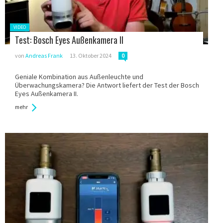
Gepostet
VIDEO
in:
Test: Bosch Eyes Außenkamera II
von
Andreas Frank
13. Oktober 2024
0
Geniale Kombination aus Außenleuchte und
Überwachungskamera? Die Antwort liefert der Test der Bosch
Eyes Außenkamera II.
mehr