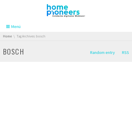
Skip navigation
Menü
You are here:
Home
Tag Archives: bosch
BOSCH
Random entry
RSS