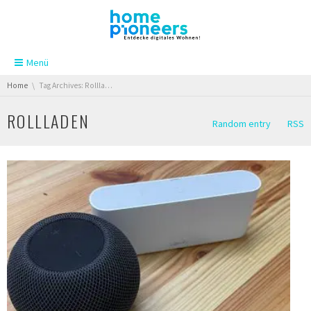
Skip navigation
Menü
You are here:
Home
Tag Archives: Rollladen
ROLLLADEN
Random entry
RSS