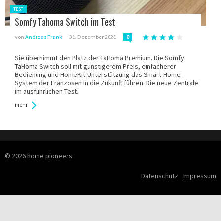
Gepostet
TEST
in:
Somfy Tahoma Switch im Test
von
Andreas Frank
31. Dezember 2021
0
Sie übernimmt den Platz der TaHoma Premium. Die Somfy
TaHoma Switch soll mit günstigerem Preis, einfacherer
Bedienung und HomeKit-Unterstützung das Smart-Home-
System der Franzosen in die Zukunft führen. Die neue Zentrale
im ausführlichen Test.
mehr
© 2026 home pioneers
Datenschutz
Impressum
Skip navigation