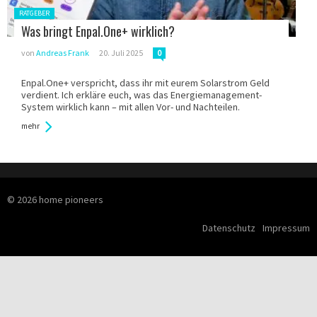
Gepostet
RATGEBER
in:
Was bringt Enpal.One+ wirklich?
von
Andreas Frank
20. Juli 2025
0
Enpal.One+ verspricht, dass ihr mit eurem Solarstrom Geld
verdient. Ich erkläre euch, was das Energiemanagement-
System wirklich kann – mit allen Vor- und Nachteilen.
mehr
© 2026 home pioneers
Datenschutz
Impressum
Skip navigation